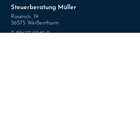
Steuerberatung Müller
Rosenstr. 19
56575 Weißenthurm
T
02637-9240-0
F
02637-9240-21
info@steuerberatung-mueller.com
www.steuerberatung-mueller.com
Rechtliches
—
Impressum
— Datenschutz